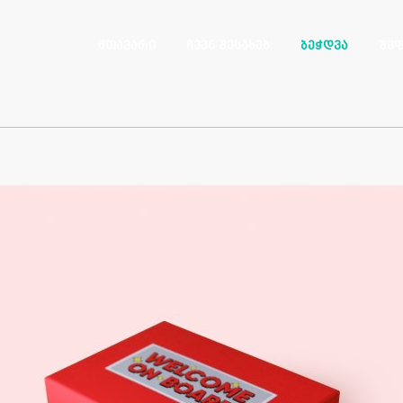
მთავარი
ჩვენ შესახებ
ბეჭდვა
შე