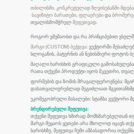
თბილისში, კონკრეტულად ზღვისუბანში მდება
სავიზიტო ბარათები
,
ფლაერები
და
ბროშურე
თვალისმომჭრელ
შეფუთვად
.
როგორ ვმუშაობთ და რა პრინციპებით ვხელ
ᲛᲐᲠᲒᲘ (
CUSTOM)
ᲑᲔᲭᲓᲕᲐ
:
ვექტორში შესაძლე
სლოგანის, პატერნის ან ნებისმიერი ფოტოს ბ
ᲛᲐᲦᲐᲚᲘ ᲮᲐᲠᲘᲡᲮᲘᲡ ᲒᲠᲐᲤᲘᲙᲣᲚᲘ ᲒᲐᲛᲝᲡᲐᲮᲣᲚᲔᲑᲐ
რათა თქვენი პროდუქტი იყოს მკვეთრი, თვალ
ᲤᲝᲠᲛᲔᲑᲘᲡ
ᲓᲐ ᲖᲝᲛᲘᲡ ᲛᲠᲐᲕᲐᲚᲤᲔᲠᲝᲕᲜᲔᲑᲐ:
მცი
დასათვალიერებლად შეგიძლიათ შგვითანხმდეთ
ᲔᲙᲝᲛᲔᲒᲝᲑᲠᲣᲚᲘ ᲛᲐᲡᲐᲚᲔᲑᲘ:
სტამბა ვექტორი 
ᲑᲠᲔᲜᲓᲘᲠᲔᲑᲣᲚᲘ ᲨᲔᲤᲣᲗᲕᲐ
:
თქვენი შეფუთვა ხშირად მომხმარებელთან თქ
მარგი მუყაოს ყუთები არა მხოლოდ იცავს თქ
ხარისხზე. შეფუთვა ჩუმი ამბასადორია თქვენს