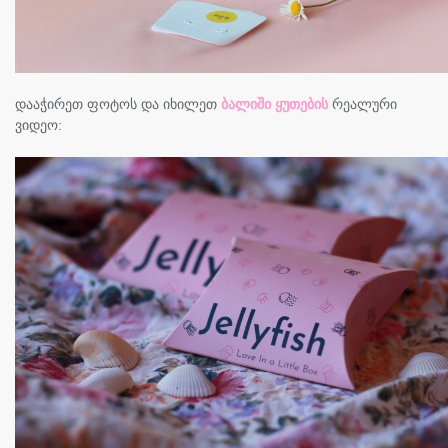
დააჭირეთ ფოტოს და იხილეთ
ბალიში ყუთების
რეალური
ვიდეო: