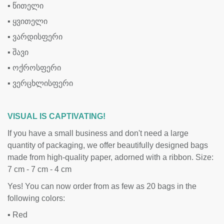
▪
წითელი
▪
ყვითელი
▪
ვარდისფერი
▪
შავი
▪
ოქროსფერი
▪
ვერცხლისფერი
VISUAL IS CAPTIVATING!
If you have a small business and don't need a large
quantity of packaging, we offer beautifully designed bags
made from high-quality paper, adorned with a ribbon. Size:
7 cm - 7 cm - 4 cm
Yes! You can now order from as few as 20 bags in the
following colors:
▪
Red