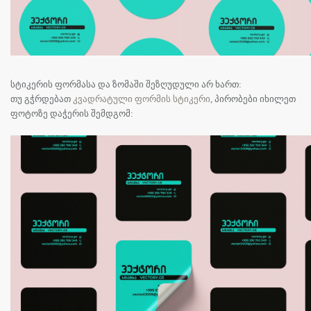
სტიკერის ფორმასა და ზომაში შეზღუდული არ ხართ:
თუ გჭრდებათ
კვადრატული ფორმის სტიკერი
, პირობები იხილეთ
ფოტოზე დაჭერის შემდგომ: